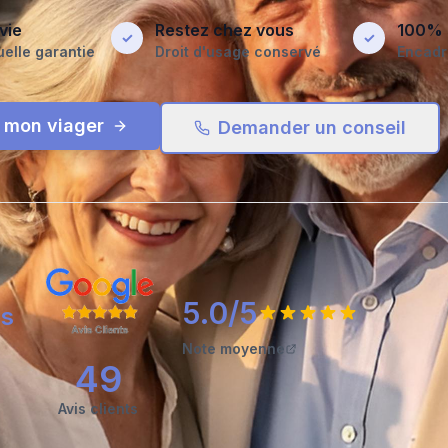
vie
Restez chez vous
100% 
✓
✓
elle garantie
Droit d'usage conservé
Encadr
r mon viager
Demander un conseil
5.0
/5
es
Note moyenne
49
Avis clients