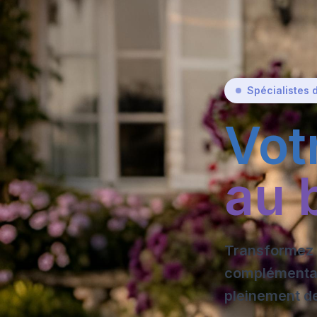
Spécialistes 
Vot
au 
Transformez 
complémentair
pleinement de