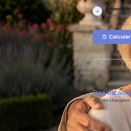
Revenus à 
✓
Rente mensu
Calcule
Des dizain
de Vies changées