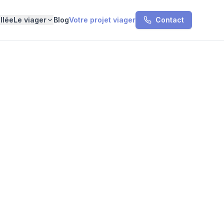
llée
Le viager
Blog
Votre projet viager
Contact