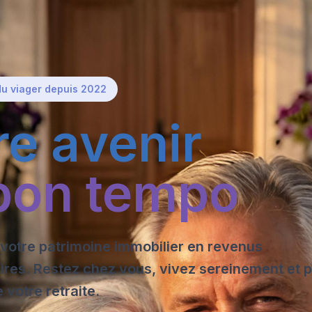
du viager depuis 2022
re avenir
bon tempo
votre patrimoine immobilier en revenus
es. Restez chez vous, vivez sereinement et p
 votre retraite.