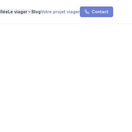
llée
Le viager
Blog
Votre projet viager
Contact